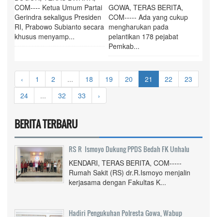
COM---- Ketua Umum Partai
GOWA, TERAS BERITA,
Gerindra sekaligus Presiden
COM----- Ada yang cukup
RI, Prabowo Subianto secara
mengharukan pada
khusus menyamp...
pelantikan 178 pejabat
Pemkab...
‹
1
2
...
18
19
20
21
22
23
24
...
32
33
›
BERITA TERBARU
RS R Ismoyo Dukung PPDS Bedah FK Unhalu
KENDARI, TERAS BERITA, COM-----
Rumah Sakit (RS) dr.R.Ismoyo menjalin
kerjasama dengan Fakultas K...
Hadiri Pengukuhan Polresta Gowa, Wabup