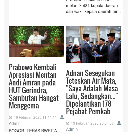
melantik 481 kepala daerah
dan wakil kepala daerah ter...
Prabowo Kembali
Adnan Sesegukan
Apresiasi Mentan
Teteskan Air Mata,
Andi Amran pada
"Saya Adalah Masa
HUT Gerindra,
Lalu, Sedangkan..."
Sambutan Hangat
Dipelantikan 178
Menggema
Pejabat Pemkab
16 Februari 2025 11:44:44
Admin
13 Februari 2025 20:34:57
Admin
BOGOR, TERAS BWRITA,