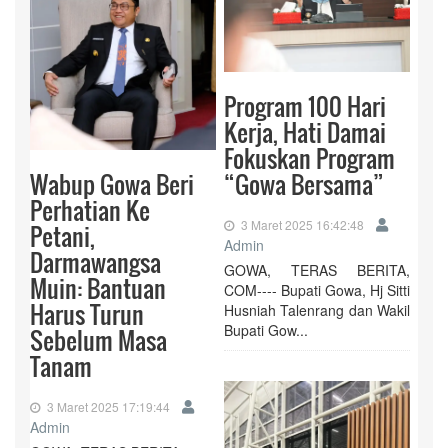
Program 100 Hari
Kerja, Hati Damai
Fokuskan Program
Wabup Gowa Beri
“Gowa Bersama”
Perhatian Ke
3 Maret 2025 16:42:48
Petani,
Admin
Darmawangsa
GOWA, TERAS BERITA,
Muin: Bantuan
COM---- Bupati Gowa, Hj Sitti
Harus Turun
Husniah Talenrang dan Wakil
Bupati Gow...
Sebelum Masa
Tanam
3 Maret 2025 17:19:44
Admin