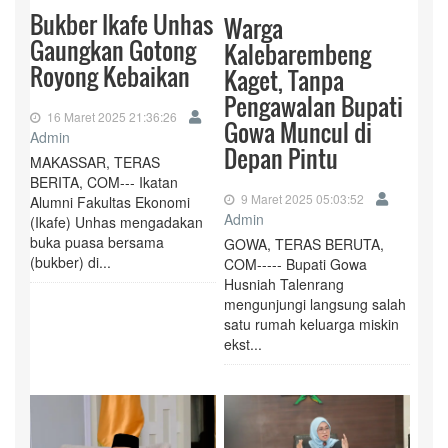
Bukber Ikafe Unhas
Warga
Gaungkan Gotong
Kalebarembeng
Royong Kebaikan
Kaget, Tanpa
Pengawalan Bupati
16 Maret 2025 21:36:26
Gowa Muncul di
Admin
Depan Pintu
MAKASSAR, TERAS
BERITA, COM--- Ikatan
9 Maret 2025 05:03:52
Alumni Fakultas Ekonomi
Admin
(Ikafe) Unhas mengadakan
buka puasa bersama
GOWA, TERAS BERUTA,
(bukber) di...
COM----- Bupati Gowa
Husniah Talenrang
mengunjungi langsung salah
satu rumah keluarga miskin
ekst...