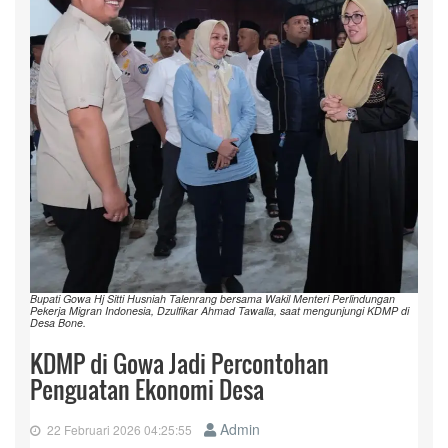
Bupati Gowa Hj Sitti Husniah Talenrang bersama Wakil Menteri Perlindungan
Pekerja Migran Indonesia, Dzulfikar Ahmad Tawalla, saat mengunjungi KDMP di
Desa Bone.
KDMP di Gowa Jadi Percontohan
Penguatan Ekonomi Desa
Admin
22 Februari 2026 04:25:55