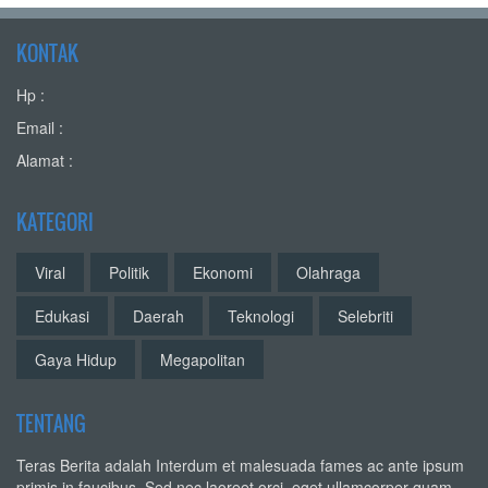
KONTAK
Hp :
Email :
Alamat :
KATEGORI
Viral
Politik
Ekonomi
Olahraga
Edukasi
Daerah
Teknologi
Selebriti
Gaya Hidup
Megapolitan
TENTANG
Teras Berita adalah Interdum et malesuada fames ac ante ipsum
primis in faucibus. Sed nec laoreet orci, eget ullamcorper quam.