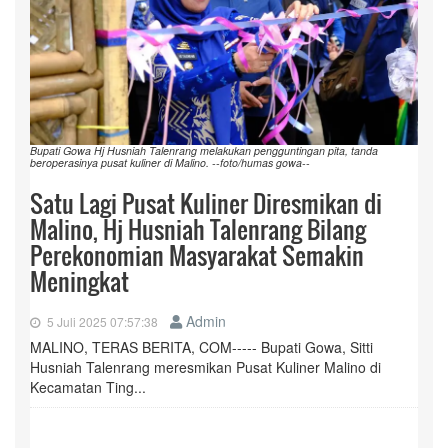
Bupati Gowa Hj Husniah Talenrang melakukan pengguntingan pita, tanda
beroperasinya pusat kuliner di Malino. --foto/humas gowa--
Satu Lagi Pusat Kuliner Diresmikan di
Malino, Hj Husniah Talenrang Bilang
Perekonomian Masyarakat Semakin
Meningkat
Admin
5 Juli 2025 07:57:38
MALINO, TERAS BERITA, COM----- Bupati Gowa, Sitti
Husniah Talenrang meresmikan Pusat Kuliner Malino di
Kecamatan Ting...