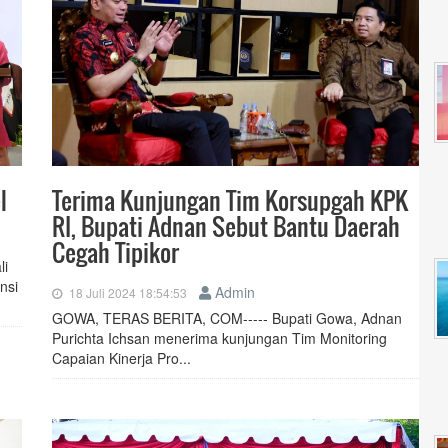
l
Terima Kunjungan Tim Korsupgah KPK
RI, Bupati Adnan Sebut Bantu Daerah
Cegah Tipikor
li
nsi
Admin
18 Juli 2024 18:54:53
GOWA, TERAS BERITA, COM----- Bupati Gowa, Adnan
Purichta Ichsan menerima kunjungan Tim Monitoring
Capaian Kinerja Pro...