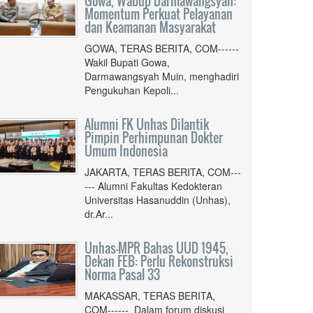
Gowa, Wabup Darmawangsyah:
Momentum Perkuat Pelayanan
dan Keamanan Masyarakat
GOWA, TERAS BERITA, COM------
Wakil Bupati Gowa,
Darmawangsyah Muin, menghadiri
Pengukuhan Kepoli...
Alumni FK Unhas Dilantik
Pimpin Perhimpunan Dokter
Umum Indonesia
JAKARTA, TERAS BERITA, COM---
--- Alumni Fakultas Kedokteran
Universitas Hasanuddin (Unhas),
dr.Ar...
Unhas-MPR Bahas UUD 1945,
Dekan FEB: Perlu Rekonstruksi
Norma Pasal 33
MAKASSAR, TERAS BERITA,
COM------ Dalam forum diskusi