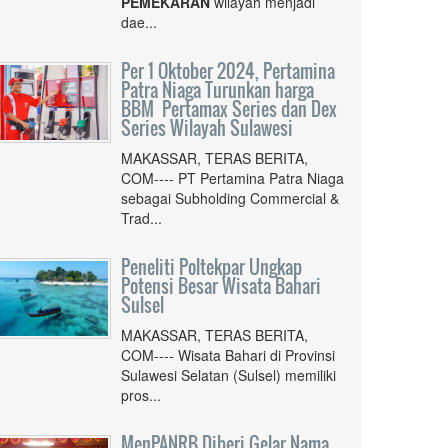
PEMEKARAN
wilayah menjadi
dae...
Per 1 Oktober 2024, Pertamina
Patra Niaga Turunkan harga
BBM Pertamax Series dan Dex
Series Wilayah Sulawesi
MAKASSAR, TERAS BERITA,
COM---- PT Pertamina Patra Niaga
sebagai Subholding Commercial &
Trad...
Peneliti Poltekpar Ungkap
Potensi Besar Wisata Bahari
Sulsel
MAKASSAR, TERAS BERITA,
COM---- Wisata Bahari di Provinsi
Sulawesi Selatan (Sulsel) memiliki
pros...
MenPANRB Diberi Gelar Nama