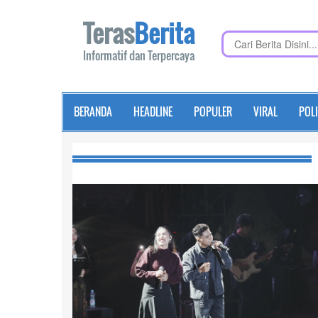
Teras
Berita
Informatif dan Terpercaya
BERANDA
HEADLINE
POPULER
VIRAL
POLI