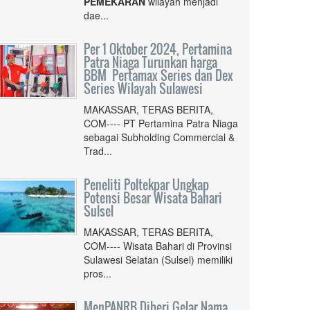
PEMEKARAN
wilayah menjadi
dae...
Per 1 Oktober 2024, Pertamina
Patra Niaga Turunkan harga
BBM Pertamax Series dan Dex
Series Wilayah Sulawesi
MAKASSAR, TERAS BERITA,
COM---- PT Pertamina Patra Niaga
sebagai Subholding Commercial &
Trad...
Peneliti Poltekpar Ungkap
Potensi Besar Wisata Bahari
Sulsel
MAKASSAR, TERAS BERITA,
COM---- Wisata Bahari di Provinsi
Sulawesi Selatan (Sulsel) memiliki
pros...
MenPANRB Diberi Gelar Nama