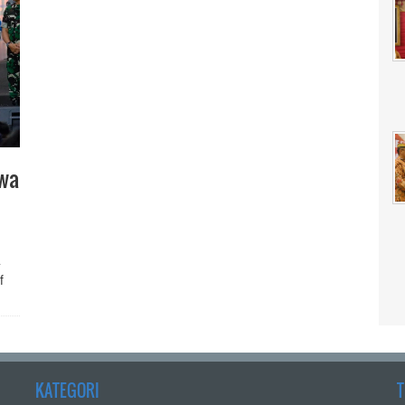
owa
4
f
KATEGORI