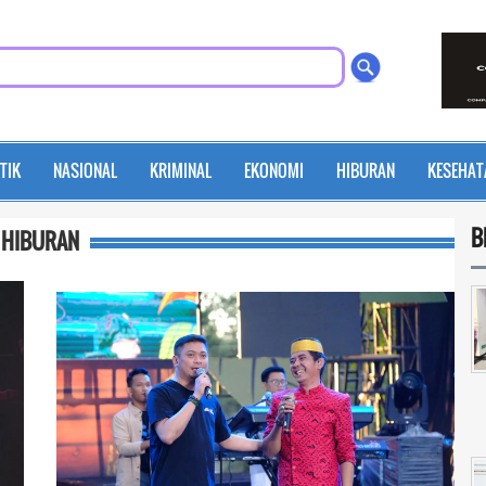
TIK
NASIONAL
KRIMINAL
EKONOMI
HIBURAN
KESEHAT
B
HIBURAN