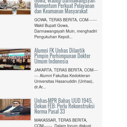
Gowa, Wabup Darmawangsyah:
Momentum Perkuat Pelayanan
dan Keamanan Masyarakat
GOWA, TERAS BERITA, COM------
Wakil Bupati Gowa,
Darmawangsyah Muin, menghadiri
Pengukuhan Kepoli...
Alumni FK Unhas Dilantik
Pimpin Perhimpunan Dokter
Umum Indonesia
JAKARTA, TERAS BERITA, COM---
--- Alumni Fakultas Kedokteran
Universitas Hasanuddin (Unhas),
dr.Ar...
Unhas-MPR Bahas UUD 1945,
Dekan FEB: Perlu Rekonstruksi
Norma Pasal 33
MAKASSAR, TERAS BERITA,
COM------ Dalam forum diskusi