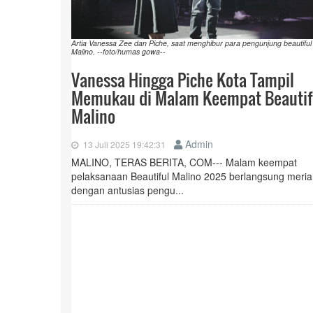
Artia Vanessa Zee dan Piche, saat menghibur para pengunjung beautiful
Malino. --foto/humas gowa--
Vanessa Hingga Piche Kota Tampil
Memukau di Malam Keempat Beautif
Malino
Admin
13 Juli 2025 19:42:31
MALINO, TERAS BERITA, COM--- Malam keempat
pelaksanaan Beautiful Malino 2025 berlangsung meri
dengan antusias pengu...