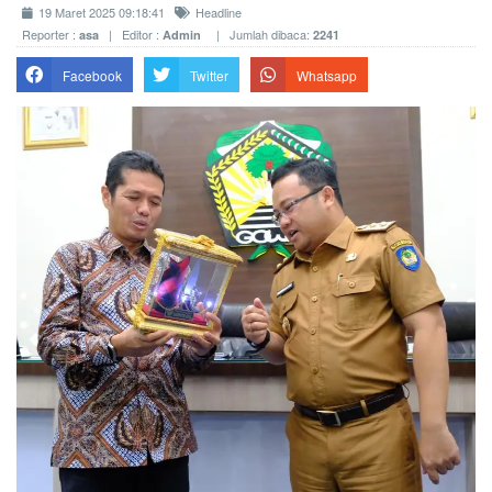
19 Maret 2025 09:18:41
Headline
Reporter :
| Editor :
| Jumlah dibaca:
asa
Admin
2241
Facebook
Twitter
Whatsapp