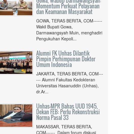
Gowa, Wabup Darmawangsyah:
Momentum Perkuat Pelayanan
dan Keamanan Masyarakat
GOWA, TERAS BERITA, COM------
Wakil Bupati Gowa,
Darmawangsyah Muin, menghadiri
Pengukuhan Kepoli...
Alumni FK Unhas Dilantik
Pimpin Perhimpunan Dokter
Umum Indonesia
JAKARTA, TERAS BERITA, COM---
--- Alumni Fakultas Kedokteran
Universitas Hasanuddin (Unhas),
dr.Ar...
Unhas-MPR Bahas UUD 1945,
Dekan FEB: Perlu Rekonstruksi
Norma Pasal 33
MAKASSAR, TERAS BERITA,
COM------ Dalam forum diskusi