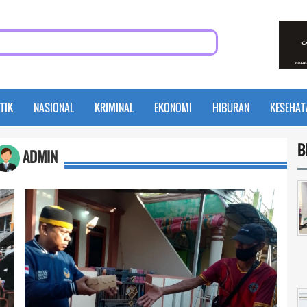
TIK
NASIONAL
KRIMINAL
EKONOMI
HIBURAN
KESEHAT
B
ADMIN