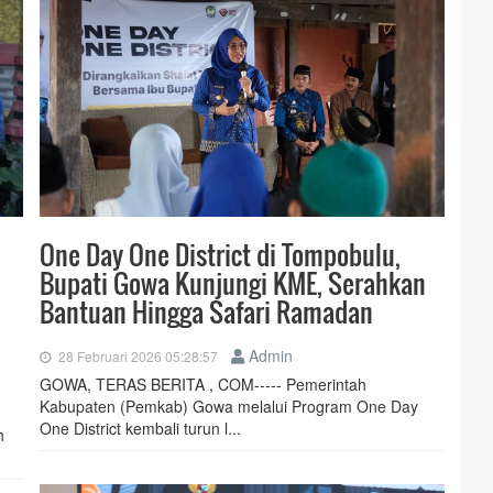
One Day One District di Tompobulu,
Bupati Gowa Kunjungi KME, Serahkan
Bantuan Hingga Safari Ramadan
Admin
28 Februari 2026 05:28:57
GOWA, TERAS BERITA , COM----- Pemerintah
Kabupaten (Pemkab) Gowa melalui Program One Day
One District kembali turun l...
h