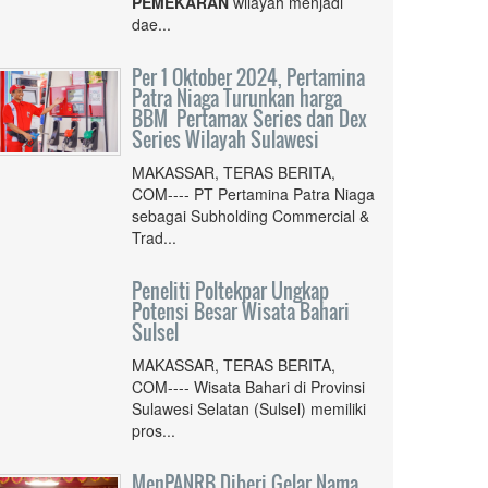
PEMEKARAN
wilayah menjadi
dae...
Per 1 Oktober 2024, Pertamina
Patra Niaga Turunkan harga
BBM Pertamax Series dan Dex
Series Wilayah Sulawesi
MAKASSAR, TERAS BERITA,
COM---- PT Pertamina Patra Niaga
sebagai Subholding Commercial &
Trad...
Peneliti Poltekpar Ungkap
Potensi Besar Wisata Bahari
Sulsel
MAKASSAR, TERAS BERITA,
COM---- Wisata Bahari di Provinsi
Sulawesi Selatan (Sulsel) memiliki
pros...
MenPANRB Diberi Gelar Nama