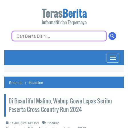
Teras
Berita
Informatif dan Terpercaya
Toggle
navigati
Beranda
Headline
Di Beautiful Malino, Wabup Gowa Lepas Seribu
Peserta Cross Country Run 2024
14 Juli 2024 13:11:21
Headline