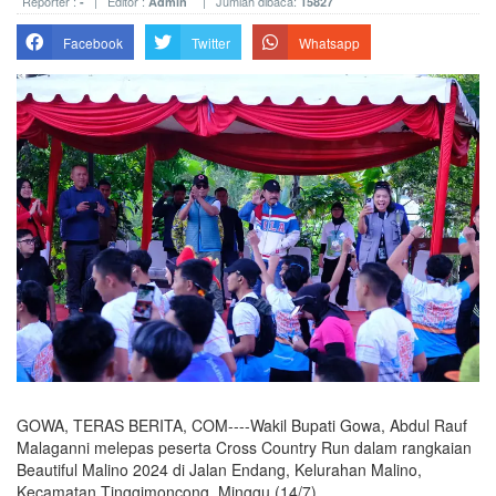
Reporter :
| Editor :
| Jumlah dibaca:
-
Admin
15827
Facebook
Twitter
Whatsapp
GOWA, TERAS BERITA, COM----Wakil Bupati Gowa, Abdul Rauf
Malaganni melepas peserta Cross Country Run dalam rangkaian
Beautiful Malino 2024 di Jalan Endang, Kelurahan Malino,
Kecamatan Tinggimoncong, Minggu (14/7).