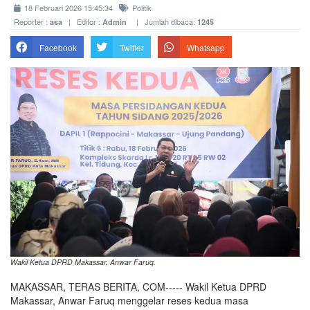
18 Februari 2026 15:45:34
Politik
Reporter :
| Editor :
| Jumlah dibaca:
asa
Admin
1245
Facebook
Twitter
Whatsapp
Wakil Ketua DPRD Makassar, Anwar Faruq.
MAKASSAR, TERAS BERITA, COM----- Wakil Ketua DPRD
Makassar, Anwar Faruq menggelar reses kedua masa