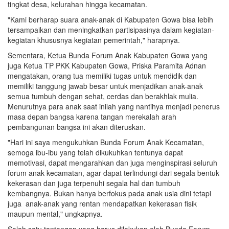
tingkat desa, kelurahan hingga kecamatan.
"Kami berharap suara anak-anak di Kabupaten Gowa bisa lebih
tersampaikan dan meningkatkan partisipasinya dalam kegiatan-
kegiatan khususnya kegiatan pemerintah," harapnya.
Sementara, Ketua Bunda Forum Anak Kabupaten Gowa yang
juga Ketua TP PKK Kabupaten Gowa, Priska Paramita Adnan
mengatakan, orang tua memiliki tugas untuk mendidik dan
memiliki tanggung jawab besar untuk menjadikan anak-anak
semua tumbuh dengan sehat, cerdas dan berakhlak mulia.
Menurutnya para anak saat inilah yang nantihya menjadi penerus
masa depan bangsa karena tangan merekalah arah
pembangunan bangsa ini akan diteruskan.
"Hari ini saya mengukuhkan Bunda Forum Anak Kecamatan,
semoga ibu-ibu yang telah dikukuhkan tentunya dapat
memotivasi, dapat mengarahkan dan juga menginspirasi seluruh
forum anak kecamatan, agar dapat terlindungi dari segala bentuk
kekerasan dan juga terpenuhi segala hal dan tumbuh
kembangnya. Bukan hanya berfokus pada anak usia dini tetapi
juga anak-anak yang rentan mendapatkan kekerasan fisik
maupun mental," ungkapnya.
Salah satu tantangan yang harus dilakukan oleh Bunda Forum