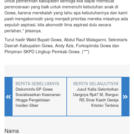
untuk pemerintah kabupaten semoga kita dapat membuat
perencanaan yang baik untuk memenuhi kebutuhan anak di
Gowa, karena merekalah yang tahu apa kebutuhannya dan kami
pasti mengakomodir yang menjadi prioritas mereka misalnya ada
sepuluh aspirasi, kita akomodir lima aspirasi dulu secara
perlahan," jelasnya.
Turut hadir Wakil Bupati Gowa, Abdul Rauf Malaganni, Sekretaris
Daerah Kabupaten Gowa, Andy Azis, Forkopimda Gowa dan
Pimpinan SKPD Lingkup Pemkab Gowa. (***)
BERITA SEBELUMNYA
BERITA SELANJUTNYA
Diskominfo-SP Gowa
Jusuf Kalla Gelontorkan
Sosialisasikan Keamanan
Uangnya Rp47 M, Bangun
Hingga Pengelolaan
RS Sinar Kasih Gereja
Insiden Siber
Kristen Tentena
Nama