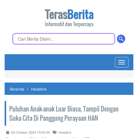
Teras
Berita
Informatif dan Terpercaya
Toggle
navigati
Beranda
Headline
Puluhan Anak-anak Luar Biasa, Tampil Dengan
Suka Cita Di Panggung Perayaan HAN
29 Oktober 2024 19:50:54
Headline