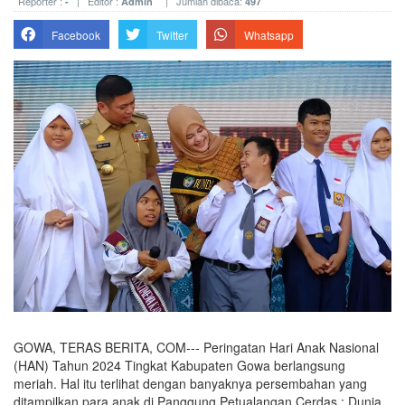
Reporter :
| Editor :
| Jumlah dibaca:
-
Admin
497
Facebook
Twitter
Whatsapp
GOWA, TERAS BERITA, COM--- Peringatan Hari Anak Nasional
(HAN) Tahun 2024 Tingkat Kabupaten Gowa berlangsung
meriah. Hal itu terlihat dengan banyaknya persembahan yang
ditampilkan para anak di Panggung Petualangan Cerdas : Dunia