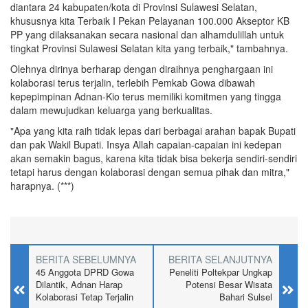
diantara 24 kabupaten/kota di Provinsi Sulawesi Selatan,
khususnya kita Terbaik I Pekan Pelayanan 100.000 Akseptor KB
PP yang dilaksanakan secara nasional dan alhamdulillah untuk
tingkat Provinsi Sulawesi Selatan kita yang terbaik," tambahnya.
Olehnya dirinya berharap dengan diraihnya penghargaan ini
kolaborasi terus terjalin, terlebih Pemkab Gowa dibawah
kepepimpinan Adnan-Kio terus memiliki komitmen yang tingga
dalam mewujudkan keluarga yang berkualitas.
"Apa yang kita raih tidak lepas dari berbagai arahan bapak Bupati
dan pak Wakil Bupati. Insya Allah capaian-capaian ini kedepan
akan semakin bagus, karena kita tidak bisa bekerja sendiri-sendiri
tetapi harus dengan kolaborasi dengan semua pihak dan mitra,"
harapnya. (***)
BERITA SEBELUMNYA
BERITA SELANJUTNYA
45 Anggota DPRD Gowa
Peneliti Poltekpar Ungkap
Dilantik, Adnan Harap
Potensi Besar Wisata
Kolaborasi Tetap Terjalin
Bahari Sulsel