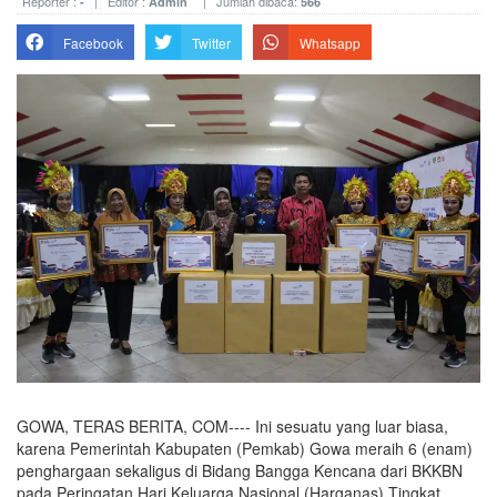
Reporter :
| Editor :
| Jumlah dibaca:
-
Admin
566
Facebook
Twitter
Whatsapp
GOWA, TERAS BERITA, COM---- Ini sesuatu yang luar biasa,
karena Pemerintah Kabupaten (Pemkab) Gowa meraih 6 (enam)
penghargaan sekaligus di Bidang Bangga Kencana dari BKKBN
pada Peringatan Hari Keluarga Nasional (Harganas) Tingkat