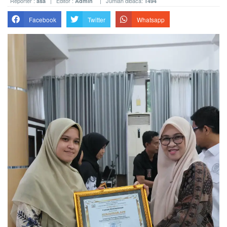
Reporter :
| Editor :
| Jumlah dibaca:
asa
Admin
1494
Facebook
Twitter
Whatsapp