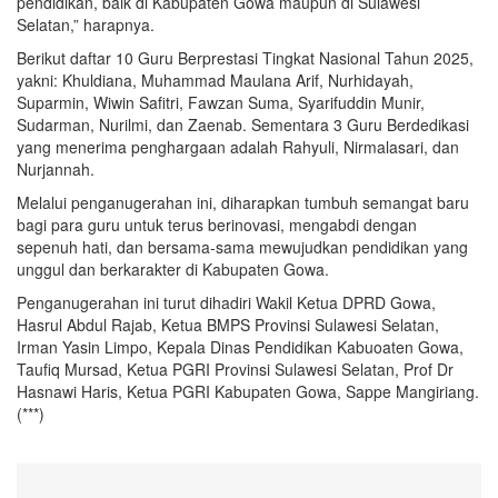
pendidikan, baik di Kabupaten Gowa maupun di Sulawesi
Selatan,” harapnya.
Berikut daftar 10 Guru Berprestasi Tingkat Nasional Tahun 2025,
yakni: Khuldiana, Muhammad Maulana Arif, Nurhidayah,
Suparmin, Wiwin Safitri, Fawzan Suma, Syarifuddin Munir,
Sudarman, Nurilmi, dan Zaenab. Sementara 3 Guru Berdedikasi
yang menerima penghargaan adalah Rahyuli, Nirmalasari, dan
Nurjannah.
Melalui penganugerahan ini, diharapkan tumbuh semangat baru
bagi para guru untuk terus berinovasi, mengabdi dengan
sepenuh hati, dan bersama-sama mewujudkan pendidikan yang
unggul dan berkarakter di Kabupaten Gowa.
Penganugerahan ini turut dihadiri Wakil Ketua DPRD Gowa,
Hasrul Abdul Rajab, Ketua BMPS Provinsi Sulawesi Selatan,
Irman Yasin Limpo, Kepala Dinas Pendidikan Kabuoaten Gowa,
Taufiq Mursad, Ketua PGRI Provinsi Sulawesi Selatan, Prof Dr
Hasnawi Haris, Ketua PGRI Kabupaten Gowa, Sappe Mangiriang.
(***)